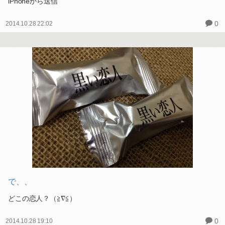
ばななケーキ
まじめにやっとります。
パパが、（≧∇≦）
iPhoneから送信
0
2014.10.28 22:02