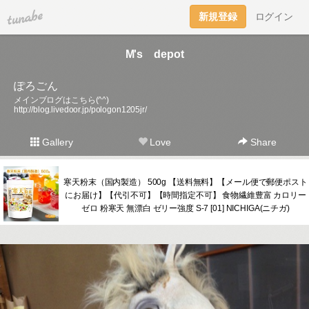
tuna.be
新規登録
ログイン
M's depot
ぽろごん
メインブログはこちら(^^)
http://blog.livedoor.jp/pologon1205jr/
Gallery
Love
Share
寒天粉末（国内製造） 500g 【送料無料】【メール便で郵便ポスト
にお届け】【代引不可】【時間指定不可】 食物繊維豊富 カロリー
ゼロ 粉寒天 無漂白 ゼリー強度 S-7 [01] NICHIGA(ニチガ)