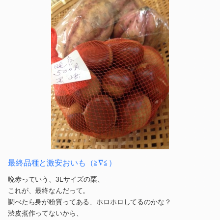
ザコネ、、f^_^;)
パパは、場所なし(￣▽￣)
0
2014.10.26 11:57