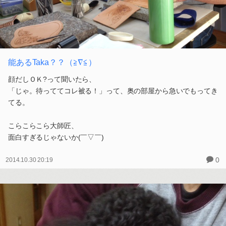
能あるTaka？？（≧∇≦）
顔だしＯＫ?って聞いたら、
「じゃ。待っててコレ被る！」って、奥の部屋から急いでもってき
てる。
こらこらこら大師匠、
面白すぎるじゃないか(￣▽￣)
0
2014.10.30 20:19