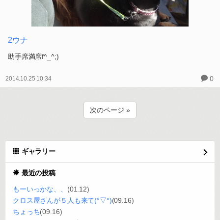
最終品種と激安おいも（≧∇≦）
晩赤っていう、3Lサイズの栗、
これが、最終なんだって。
調べたら身が粉質ってある、ホロホロしてるのかな？
渋皮煮作ってないから、
コレでやってみる（≧∇≦）
それと、
こぶし大より大きな安納芋もあったよ。
マジっすか？？なくらい安くてびっくり。
相場の半額以下どころじゃなくて