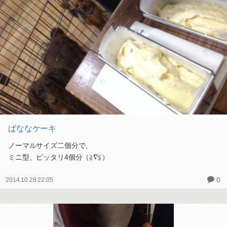
ばななケーキ
ノーマルサイズ二個分で、
ミニ型、ピッタリ4個分（≧∇≦）
0
2014.10.28 22:05