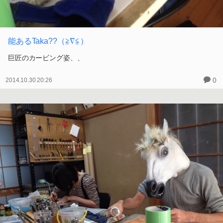
能あるTaka??（≧∇≦）
巨匠のカービング姿、、
0
2014.10.30 20:26