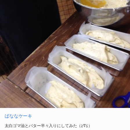
ばななケーキ
太白ゴマ油とバター半々入りにしてみた（≧∇≦）