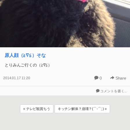
原人顔（≧∇≦）そな
とりみんご行くの（≧∇≦）
0
Share
2014.01.17 11:20
コメントを書く...
« テレビ観賞ちう
キッチン解体？崩壊？(⌒-⌒; ) »