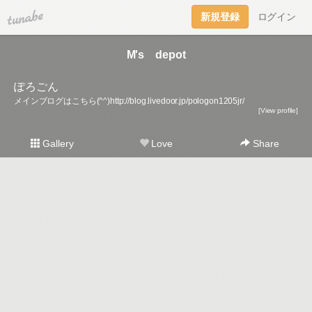
tuna.be
新規登録
ログイン
M's depot
ぽろごん
メインブログはこちら(^^)http://blog.livedoor.jp/pologon1205jr/
[View profile]
Gallery
Love
Share