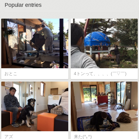
Popular entries
おとこ
4トンって、、、、(￣▽￣)
アズ
来た(^｡^)