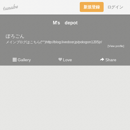
tuna.be
新規登録
ログイン
M's depot
ぽろごん
メインブログはこちら(^^)http://blog.livedoor.jp/pologon1205jr/
[View profile]
Gallery
Love
Share