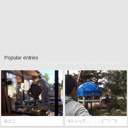
Popular entries
おとこ
4トンって、、、、(￣▽￣)