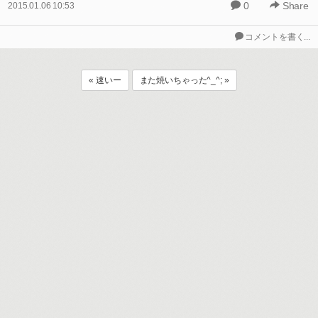
0
Share
2015.01.06 10:53
コメントを書く...
« 速いー
また焼いちゃった^_^; »